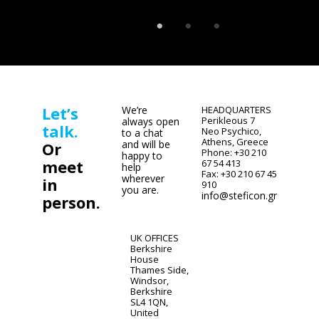
Let’s
We’re
HEADQUARTERS
Perikleous 7
always open
talk.
Neo Psychico,
to a chat
Athens, Greece
and will be
Or
Phone: +30 210
happy to
meet
67 54 413
help
Fax: +30 210 67 45
wherever
in
910
you are.
info@steficon.gr
person.
UK OFFICES
Berkshire
House
Thames Side,
Windsor,
Berkshire
SL4 1QN,
United