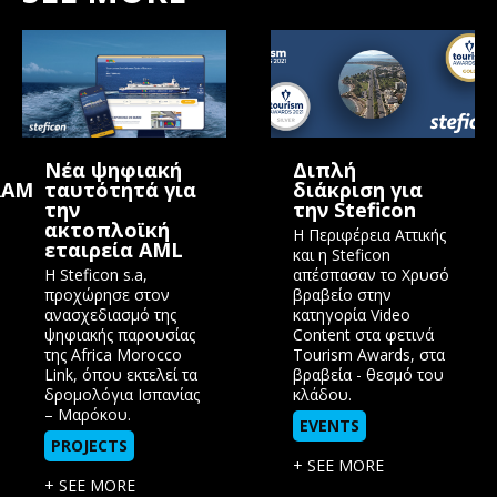
Nέα ψηφιακή
Διπλή
RAM
ταυτότητά για
διάκριση για
την
την Steficon
ακτοπλοϊκή
Η Περιφέρεια Αττικής
εταιρεία AML
και η Steficon
Η Steficon s.a,
απέσπασαν το Χρυσό
προχώρησε στον
βραβείο στην
ανασχεδιασμό της
κατηγορία Video
ψηφιακής παρουσίας
Content στα φετινά
της Africa Morocco
Tourism Awards, στα
Link, όπου εκτελεί τα
βραβεία - θεσμό του
δρομολόγια Ισπανίας
κλάδου.
– Μαρόκου.
EVENTS
PROJECTS
+ SEE MORE
+ SEE MORE