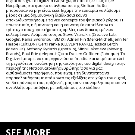
digital design. Το Digitized έλαβε χώρα από τις 23 έως τις 25
Νοεμβρίου, και φυσικά οι άνθρωποι της Steficon δε θα
μπορούσαν να μην είναι εκεί. Είχαμε την ευκαιρία να λάβουμε
μέρος σε μια δημιουργική διαδικασία και να
αποκωδικοποιήσουμε τα νέα concepts του ψηφιακού χώρου. Η
πρωτοτυπία, η έμπνευση και η καινοτομία αποτέλεσαν το
τρίπτυχο που χαρακτήρισε τις ομιλίες των διακεκριμένων
καλεσμένων. Ανάμεσά τους οι: Steve Vranakis (Creative Lab,
Google), Rania Svoronou (IBM iX), Adrien Pin (Merci-Michel), Jennifer
Heape (Cult LDN), Gert Franke (CLEVER°FRANKE), Jessica Leitch
(Idean UK), Anthony Kyriazis (Ignota.io), Minni Lakotieva (Moving
Brands), Paul Brie (teleportHQ) και Evelien Griffioen (Fabrique). Το
Digitized μπορεί να υπερηφανεύεται ότι εδώ και καιρό αποτελεί
τη μεγαλύτερη συνάντηση της κοινότητας του digital design στην
περιοχή της Νοτιοανατολικής Ευρώπης. Όσο για μας,
αισθανόμαστε περήφανοι που είχαμε τη δυνατότητα να
παρακολουθήσουμε από κοντά τις εξελίξεις στο χώρο του digital,
να διευρύνουμε τους ορίζοντές μας και να συνομιλήσουμε και να
ανταλλάξουμε απόψεις με ανθρώπους του κλάδου.
SEE MORE